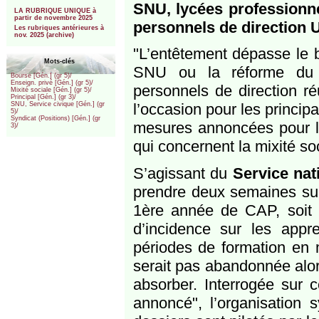
***
SNU, lycées professionnel
LA RUBRIQUE UNIQUE à
partir de novembre 2025
personnels de direction
Les rubriques antérieures à
nov. 2025 (archive)
"L’entêtement dépasse le 
Mots-clés
SNU ou la réforme du 
Bourse [Gén.] (gr 5)/
Enseign. privé [Gén.] (gr 5)/
personnels de direction ré
Mixité sociale [Gén.] (gr 5)/
Principal [Gén.] (gr 3)/
l’occasion pour les principa
SNU, Service civique [Gén.] (gr
5)/
Syndicat (Positions) [Gén.] (gr
mesures annoncées pour le
3)/
qui concernent la mixité soc
S’agissant du
Service nati
prendre deux semaines sur
1ère année de CAP, soit 
d’incidence sur les app
périodes de formation en m
serait pas abandonnée alor
absorber. Interrogée sur ce
annoncé", l’organisation 