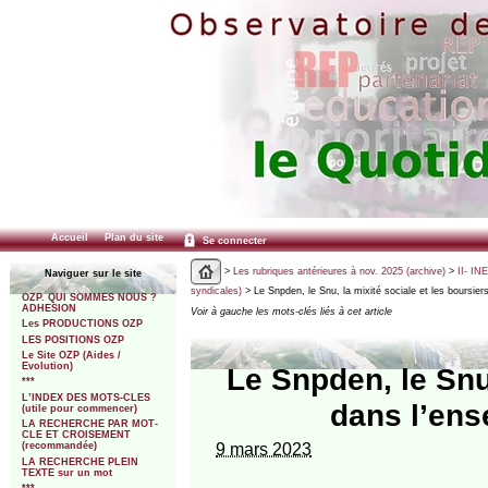
Accueil
Plan du site
Se connecter
>
Les rubriques antérieures à nov. 2025 (archive)
>
II- IN
Naviguer sur le site
syndicales)
> Le Snpden, le Snu, la mixité sociale et les boursie
OZP. QUI SOMMES NOUS ?
ADHESION
Voir à gauche les mots-clés liés à cet article
Les PRODUCTIONS OZP
LES POSITIONS OZP
Le Site OZP (Aides /
Evolution)
Le Snpden, le Snu,
***
L’INDEX DES MOTS-CLES
dans l’ens
(utile pour commencer)
LA RECHERCHE PAR MOT-
CLE ET CROISEMENT
9 mars 2023
(recommandée)
LA RECHERCHE PLEIN
TEXTE sur un mot