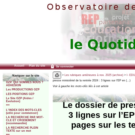
Accueil
Plan du site
Se connecter
>
Les rubriques antérieures à nov. 2025 (archive)
>
I- ED
Naviguer sur le site
presse ministériel de la rentrée 2024 : 3 lignes sur l’EP en (…)
OZP. QUI SOMMES NOUS ?
ADHESION
Voir à gauche les mots-clés liés à cet article
Les PRODUCTIONS OZP
LES POSITIONS OZP
Le Site OZP (Aides /
Evolution)
Le dossier de pres
***
L’INDEX DES MOTS-CLES
3 lignes sur l’E
(utile pour commencer)
LA RECHERCHE PAR MOT-
CLE ET CROISEMENT
pages sur les te
(recommandée)
LA RECHERCHE PLEIN
TEXTE sur un mot