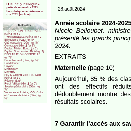
***
LA RUBRIQUE UNIQUE à
partir de novembre 2025
28 août 2024
Les rubriques antérieures à
nov. 2025 (archive)
Année scolaire 2024-2025
Mots-clés
Nicole Belloubet, ministr
**EDUCATION PRIORITAIRE
[Gén.] (gr 5)/
présenté les grands princi
**MATERNELLE [Gén.] (gr 4)/
Bilinguisme [Act.] (gr 4)/
Cité éducative [Gén.] (gr 5)/
2024.
Contractuel [Gén.] (gr 3)/
Déclar. Minist. Educ. (gr 2)/
Déclar. Source site officiel (gr 2)
EXTRAITS
DÉCLARATION OFFICIELLE
(gr 2)/
Dédoublement [Gén.] (gr 5)/
Guadeloupe/
Maternelle
(page 10)
Guyane/
Martinique/
Mayotte/
PeDT, Contrat Ville, Pel, Cucs
Aujourd’hui, 85 % des cla
[Gén.] (gr 5)/
Réunion (La)/
Rural (Milieu) [Gén.] (gr 5)/
ont des effectifs rédu
Soutien périscolaire [Gén.] (gr
5)/
dédoublement montre des 
Vacances et Loisirs, VVV, Colos
et Centres de loisirs [Gén.] (gr
5)/
résultats scolaires.
7 Garantir l’accès aux sav