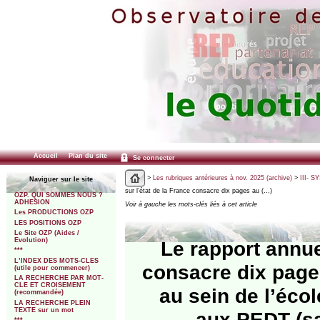
Accueil
Plan du site
Se connecter
>
Les rubriques antérieures à nov. 2025 (archive)
>
III- 
Naviguer sur le site
sur l’état de la France consacre dix pages au (…)
OZP. QUI SOMMES NOUS ?
ADHESION
Voir à gauche les mots-clés liés à cet article
Les PRODUCTIONS OZP
LES POSITIONS OZP
Le Site OZP (Aides /
Evolution)
Le rapport annue
***
L’INDEX DES MOTS-CLES
consacre dix page
(utile pour commencer)
LA RECHERCHE PAR MOT-
CLE ET CROISEMENT
au sein de l’écol
(recommandée)
LA RECHERCHE PLEIN
TEXTE sur un mot
aux PEDT (sa