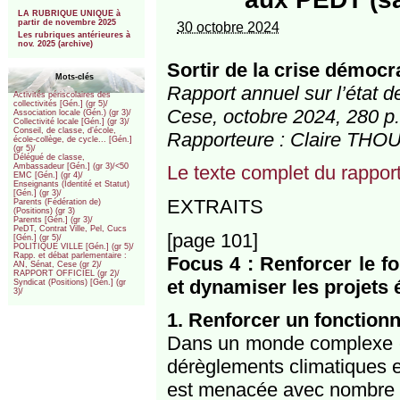
***
LA RUBRIQUE UNIQUE à
partir de novembre 2025
30 octobre 2024
Les rubriques antérieures à
nov. 2025 (archive)
Sortir de la crise démocr
Mots-clés
Rapport annuel sur l’état 
Activités périscolaires des
collectivités [Gén.] (gr 5)/
Cese, octobre 2024, 280 p.
Association locale (Gén.) (gr 3)/
Collectivité locale [Gén.] (gr 3)/
Conseil, de classe, d’école,
Rapporteure : Claire THO
école-collège, de cycle... [Gén.]
(gr 5)/
Délégué de classe,
Le texte complet du rappor
Ambassadeur [Gén.] (gr 3)/<50
EMC [Gén.] (gr 4)/
Enseignants (Identité et Statut)
[Gén.] (gr 3)/
EXTRAITS
Parents (Fédération de)
(Positions) (gr 3)
Parents [Gén.] (gr 3)/
PeDT, Contrat Ville, Pel, Cucs
[page 101]
[Gén.] (gr 5)/
POLITIQUE VILLE [Gén.] (gr 5)/
Rapp. et débat parlementaire :
Focus 4 : Renforcer le f
AN, Sénat, Cese (gr 2)/
RAPPORT OFFICIEL (gr 2)/
et dynamiser les projets é
Syndicat (Positions) [Gén.] (gr
3)/
1. Renforcer un fonction
Dans un monde complexe et 
dérèglements climatiques e
est menacée avec nombre d