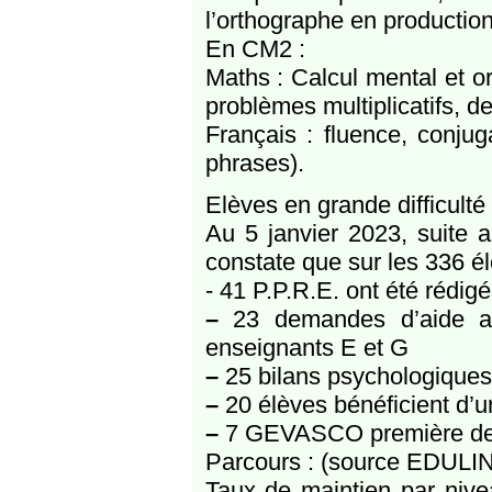
l’orthographe en production
En CM2 :
Maths : Calcul mental et o
problèmes multiplicatifs, de
Français : fluence, conjug
phrases).
Elèves en grande difficulté
Au 5 janvier 2023, suite au
constate que sur les 336 él
- 41 P.P.R.E. ont été rédig
–
23 demandes d’aide au
enseignants E et G
–
25 bilans psychologiques
–
20 élèves bénéficient d’u
–
7 GEVASCO première dem
Parcours : (source EDULIN
Taux de maintien par niv