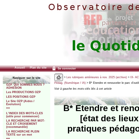
Accueil
Plan du site
Se connecter
>
Les rubriques antérieures à nov. 2025 (archive)
>
IX- A
Naviguer sur le site
Pédag. (Numérique / IA)
> B* Etendre et renouveler le parc d’outi
OZP. QUI SOMMES NOUS ?
ADHESION
Voir à gauche les mots-clés liés à cet article
Les PRODUCTIONS OZP
LES POSITIONS OZP
Le Site OZP (Aides /
Evolution)
B* Etendre et ren
***
L’INDEX DES MOTS-CLES
[état des lieux
(utile pour commencer)
LA RECHERCHE PAR MOT-
CLE ET CROISEMENT
pratiques pédago
(recommandée)
LA RECHERCHE PLEIN
TEXTE sur un mot