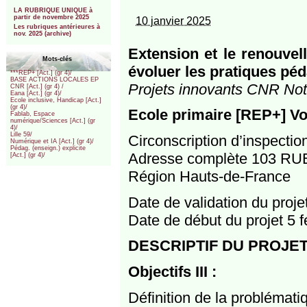
***
LA RUBRIQUE UNIQUE à
partir de novembre 2025
10 janvier 2025
Les rubriques antérieures à
nov. 2025 (archive)
Extension et le renouvel
Mots-clés
évoluer les pratiques pé
***REP+ [Act.] (gr 4)/
BASE ACTIONS LOCALES EP
Projets innovants CNR Notr
CNR [Act.] (gr 4) /
Eana [Act.] (gr 4)/
Ecole inclusive, Handicap [Act.]
(gr 4)/
Ecole primaire [REP+] Vo
Fablab, Espace
numérique/Sciences [Act.] (gr
4)/
Lille 59/
Circonscription d’inspecti
Numérique et IA [Act.] (gr 4)/
Pédag. (enseign.) explicite
Adresse complète 103 R
[Act.] (gr 4)/
Région Hauts-de-France
Date de validation du proj
Date de début du projet 5 f
DESCRIPTIF DU PROJE
Objectifs III :
Définition de la problématiq