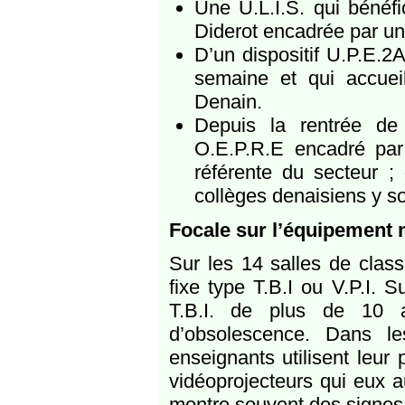
Une U.L.I.S. qui bénéfi
Diderot encadrée par un
D’un dispositif U.P.E.2A
semaine et qui accuei
Denain.
Depuis la rentrée de 
O.E.P.R.E encadré par
référente du secteur ;
collèges denaisiens y son
Focale sur l’équipement 
Sur les 14 salles de clas
fixe type T.B.I ou V.P.I. 
T.B.I. de plus de 10 
d’obsolescence. Dans l
enseignants utilisent leur 
vidéoprojecteurs qui eux a
montre souvent des signes 