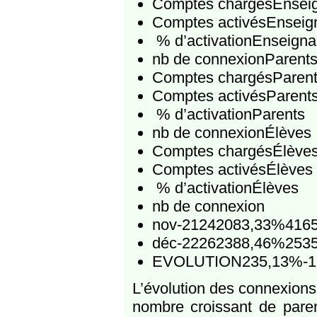
Comptes chargésEnsei
Comptes activésEnseig
% d’activationEnseigna
nb de connexionParent
Comptes chargésParen
Comptes activésParent
% d’activationParents
nb de connexionÉlèves
Comptes chargésÉlève
Comptes activésÉlèves
% d’activationÉlèves
nb de connexion
nov-21242083,33%416
déc-22262388,46%253
EVOLUTION235,13%-16
L’évolution des connexions 
nombre croissant de pare