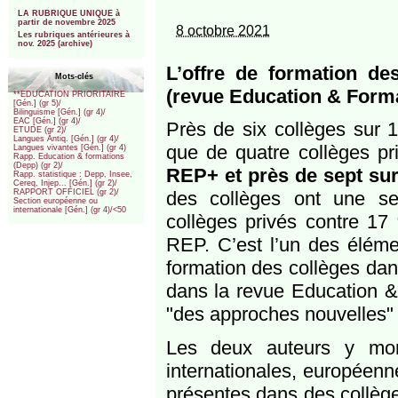
***
LA RUBRIQUE UNIQUE à
partir de novembre 2025
8 octobre 2021
Les rubriques antérieures à
nov. 2025 (archive)
L’offre de formation de
Mots-clés
(revue Education & Form
**EDUCATION PRIORITAIRE
[Gén.] (gr 5)/
Bilinguisme [Gén.] (gr 4)/
EAC [Gén.] (gr 4)/
Près de six collèges sur 1
ETUDE (gr 2)/
Langues Antiq. [Gén.] (gr 4)/
que de quatre collèges pr
Langues vivantes [Gén.] (gr 4)
Rapp. Education & formations
(Depp) (gr 2)/
REP+ et près de sept su
Rapp. statistique : Depp, Insee,
Cereq, Injep... [Gén.] (gr 2)/
des collèges ont une s
RAPPORT OFFICIEL (gr 2)/
Section européenne ou
internationale [Gén.] (gr 4)/<50
collèges privés contre 1
REP. C’est l’un des élémen
formation des collèges dans
dans la revue Education &
"des approches nouvelles" po
Les deux auteurs y mont
internationales, européenn
présentes dans des collèges