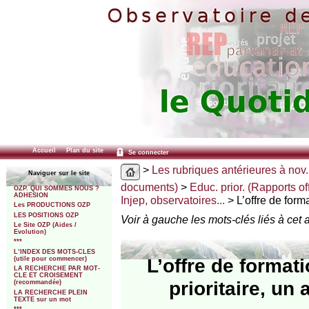
Accueil
Plan du site
Se connecter
>
Les rubriques antérieures à nov.
Naviguer sur le site
documents)
>
Educ. prior. (Rapports off
OZP. QUI SOMMES NOUS ?
ADHESION
Injep, observatoires...
> L’offre de form
Les PRODUCTIONS OZP
LES POSITIONS OZP
Voir à gauche les mots-clés liés à cet a
Le Site OZP (Aides /
Evolution)
***
L’INDEX DES MOTS-CLES
L’offre de format
(utile pour commencer)
LA RECHERCHE PAR MOT-
CLE ET CROISEMENT
prioritaire, un
(recommandée)
LA RECHERCHE PLEIN
TEXTE sur un mot