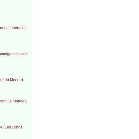
er de Libération
es amalgames avec
ssier du Monde)
tion (le Monde),
se (Les Echos,