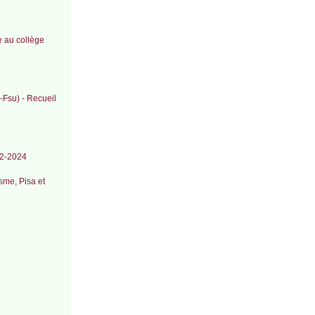
e au collège
-Fsu) - Recueil
022-2024
sme, Pisa et