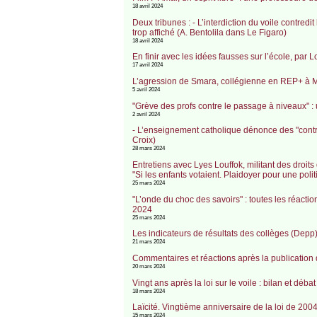
18 avril 2024
Deux tribunes : - L’interdiction du voile contredit
trop affiché (A. Bentolila dans Le Figaro)
18 avril 2024
En finir avec les idées fausses sur l’école, par L
17 avril 2024
L’agression de Smara, collégienne en REP+ à Mon
5 avril 2024
"Grève des profs contre le passage à niveaux" : 
2 avril 2024
- L’enseignement catholique dénonce des "contre-
Croix)
28 mars 2024
Entretiens avec Lyes Louffok, militant des droits 
"Si les enfants votaient. Plaidoyer pour une poli
25 mars 2024
"L’onde du choc des savoirs" : toutes les réact
2024
25 mars 2024
Les indicateurs de résultats des collèges (Depp)
21 mars 2024
Commentaires et réactions après la publication 
20 mars 2024
Vingt ans après la loi sur le voile : bilan et déb
18 mars 2024
Laïcité. Vingtième anniversaire de la loi de 2004 
15 mars 2024