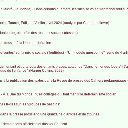
 la laïcité (Le Monde) - Dans certains quartiers, les filles se voient reprocher tout su
ouise Tourret, Edit. de l’Atelier, avril 2024 (analyse par Claude Lelièvre)
tpellier, et le rôle des réseaux sociaux (dossier)
un dossier à la Une de Libération
vérités" sur la mixité sociale (ToutEduc) - "Un modèle questionné" (série de 4 art
de l’enfant et porte-voix des enfants placés, auteur de "Dans l’enfer des foyers" (J’a
tique de l’enfance " (Harper Collins, 2022)
ions à la publication des textes dans la Revue de presse des Cahiers pédagogiques
 - A la Une du Monde : "Ces collèges qui font mentir le déterminisme social"
des textes sur les "groupes de besoins"
at dans la presse (dossier d’une quinzaine d’articles et de tribunes)
: déclarations officielles et dossier Eduscol