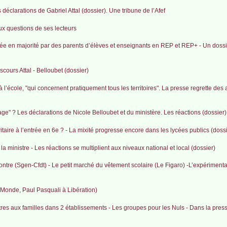
 déclarations de Gabriel Attal (dossier). Une tribune de l’Afef
ux questions de ses lecteurs
née en majorité par des parents d’élèves et enseignants en REP et REP+ - Un dossi
cours Attal - Belloubet (dossier)
é à l’école, "qui concernent pratiquement tous les territoires". La presse regrette d
ge" ? Les déclarations de Nicole Belloubet et du ministère. Les réactions (dossier)
joritaire à l’entrée en 6e ? - La mixité progresse encore dans les lycées publics (do
la ministre - Les réactions se multiplient aux niveaux national et local (dossier)
contre (Sgen-Cfdt) - Le petit marché du vêtement scolaire (Le Figaro) -L’expérimenta
Le Monde, Paul Pasquali à Libération)
tres aux familles dans 2 établissements - Les groupes pour les Nuls - Dans la pres