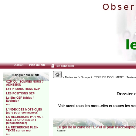
Accueil
Plan du site
Se connecter
Naviguer sur le site
> Mots-clés > Groupe 2. TYPE DE DOCUMENT : Texte et Déc
OZP. QUI SOMMES NOUS ?
ADHESION
Les PRODUCTIONS OZP
Dossier d
LES POSITIONS OZP
Le Site OZP (Aides /
Evolution)
***
Voir aussi tous les mots-clés et toutes les
L’INDEX DES MOTS-CLES
(utile pour commencer)
LA RECHERCHE PAR MOT-
CLE ET CROISEMENT
(recommandée)
Le gel de la carte de l’EP et le plan d’accompa
LA RECHERCHE PLEIN
TEXTE sur un mot
7 janvier
***