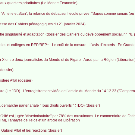
s aux quartiers prioritaires (Le Monde Economie)
 "Amélie et Stan", la relance du débat sur l’école privée, "Sapés comme jamais (ou p
presse des Cahiers pédagogiques du 21 janvier 2024)
entre singularité et adaptation (dossier des Cahiers du développement social, n° 78, 
écoles et collèges en REP/REP+ - Le coût de la mesure - L’avis d’experts - En Gran
 X entre deux journalistes du Monde et du Figaro - Aussi par la Région (Libération
dossier)
stère Attal (dossier)
re (Le JDD) - L’enregistrement vidéo de l’article du Monde du 14.12.23 ("Comprend
la démarche partenariale "Tous droits ouverts " (TDO) (dossier)
laïcité est jugée "discriminatoire" par 78% des musulmans. Le commentaire de Fati
), l’analyse de Telos et un article de Libération
abriel Attal et les réactions (dossier)