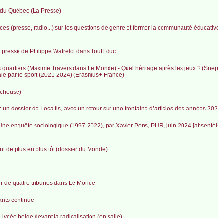
le du Québec (La Presse)
es (presse, radio...) sur les questions de genre et former la communauté éducativ
 de presse de Philippe Watrelot dans ToutEduc
es quartiers (Maxime Travers dans Le Monde) - Quel héritage après les jeux ? (Snep
iale par le sport (2021-2024) (Erasmus+ France)
ercheuse)
e : un dossier de Localtis, avec un retour sur une trentaine d’articles des années 2
 Une enquête sociologique (1997-2022), par Xavier Pons, PUR, juin 2024 [absentéi
ent de plus en plus tôt (dossier du Monde)
er de quatre tribunes dans Le Monde
ants continue
e lycée belge devant la radicalisation (en salle)