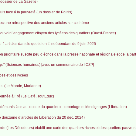
n dossier de La Gazette)
ls face á la pauvreté (un dossier de Politis)
vec une rétrospective des anciens articles sur ce thème
ouvoir l’engagement citoyen des lycéens des quartiers (Ouest-France)
 4 articles dans le quotidien L’Indépendant du 9 juin 2025
n prioritaire suscite peu d’échos dans la presse nationale et régionale et de la par
llège" (Sciences humaines) [avec un commentaire de l’OZP]
èges et des lycées
nts (Le Monde, Marianne)
urnée à l’Ifé (Le Café, ToutEduc)
 démunis face au « code du quartier » : reportage et témoignages (Libération)
e douzaine d’articles de Libération du 20 déc. 2024)
nde (Les Décodeurs) établit une carte des quartiers riches et des quartiers pauvre