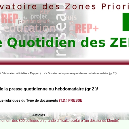
laration officielles - Rapport (…) > Dossier de la presse quotidienne ou hebdomadaire (gr 2 )/
e la presse quotidienne ou hebdomadaire (gr 2 )/
 sous-rubriques du Type de documents
(T.D.) PRESSE
Articles
gnement des 800 collèges en grande difficulté scolaire (un dossier du Monde)