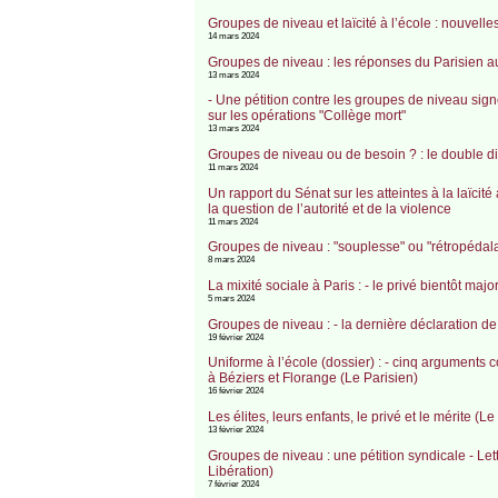
Groupes de niveau et laïcité à l’école : nouvelles
14 mars 2024
Groupes de niveau : les réponses du Parisien a
13 mars 2024
- Une pétition contre les groupes de niveau sig
sur les opérations "Collège mort"
13 mars 2024
Groupes de niveau ou de besoin ? : le double dis
11 mars 2024
Un rapport du Sénat sur les atteintes à la laïcit
la question de l’autorité et de la violence
11 mars 2024
Groupes de niveau : "souplesse" ou "rétropédala
8 mars 2024
La mixité sociale à Paris : - le privé bientôt ma
5 mars 2024
Groupes de niveau : - la dernière déclaration de 
19 février 2024
Uniforme à l’école (dossier) : - cinq arguments 
à Béziers et Florange (Le Parisien)
16 février 2024
Les élites, leurs enfants, le privé et le mérite (
13 février 2024
Groupes de niveau : une pétition syndicale - Let
Libération)
7 février 2024