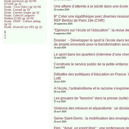
Etude (archives) (gr 2)/<50
ETUDE (gr 2)/
Une affaire d’atteinte à la laïcité dans une éco
Etude : Cicur [Gén.] (gr 2)/<50
22 octobre 2024
Etude. Canopé (gr 2)/
Etude. Carnets rouges (gr 2)/
Etude. Collectif Langevin-
B* Créer une égalithèque avec diverses ressourc
Walllon [CLW] (gr 2)/<50
REP Berlioz de Paris 18e (CNR)
Etude. CRAP - Cahiers pédag.
24 septembre 2024
(gr 2)/
Etude. Diversité (ex-VEI) (gr 2)/
"Opinions sur l’école et l’éducation" : la revue
1
9 septembre 2024
2
3
Dossier : - Développer le sport à l’école dans l
de projets innovants pour la transformation soc
14 août 2024
Le sport dans les quartiers (interview d’une ch
13 août 2024
Construire le service public de la petite enfanc
5 août 2024
Débattre des politiques d’éducation en France.
Lolf]
19 juin 2024
A l’école, l’antisémitisme et le racisme s’exprim
30 mai 2024
Les groupes de "besoins" dans la presse (suite)
27 mai 2024
Violence des mineurs et séparatisme : un dossi
25 avril 2024
Seine-Saint-Denis : la mobilisation des enseign
23 avril 2024
Film : "Amal, un esprit libre" : une professeure d