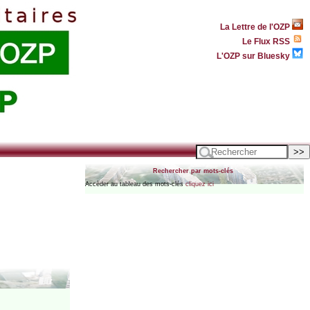
La Lettre de l'OZP
Le Flux RSS
L'OZP sur Bluesky
Rechercher par mots-clés
Accèder au tableau des mots-clés
cliquez ici