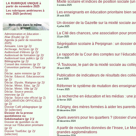
Mixité scolaire et indices de position sociale (u
LA RUBRIQUE UNIQUE à
3 octobre 2025
partir de novembre 2025
Les rubriques antérieures à
Les enseignants en éducation prioritaire bien seu
nov. 2025 (archive)
26 août 2025
Un dossier de la Gazette sur la mixité sociale a
Mots-clés dans le même
4 juillet 2025
groupe
La Cité des chances, une association pour prom
Administration et éducation -
13 juin 2025
Afae (Etude) (gr 2)/
Agenda (à partir de novembre
Ségrégation scolaire à Perpignan : un dossier de
2025)
Annuaire, Liste (gr 2)/
11 juin 2025
Archivage, Archives (gr 2)/
Audiovisuel d’élèves (gr 2)/
Le rapport de la Cour des comptes sur l’éducatio
Audiovisuel de formation (gr 2)/
20 mai 2025
Audiovisuel tous publics (gr 2)/
Bibliographie (gr 2)/
"À Toulouse, le pari de la mixité sociale au co
Conseil des ministres (gr 2)/
Convention partenar., Charte (gr
28 avril 2025
2)/
Déclar. autre ministre (gr 2)/
Publication de indicateurs de résultats des coll
Déclar. Eduscol, Educasources
2 avril 2025
(gr 2)/
Déclar. Elysée, Matignon (gr 2)/
Réformer le système de mutation des enseigna
Déclar. Minist. Educ. (gr 2)/
Déclar. Minist. Ville (gr 2)/
4 mars 2025
Déclar. Source presse,
interview (gr 2)/
La recherche en éducation et les médias : une jo
Déclar. Source site officiel (gr 2)
11 février 2025
DÉCLARATION OFFICIELLE
(gr 2)/
A Grigny, des mères formées à aider les parents
Dossier Café pédagogique (gr
3)/ (sélection)
30 décembre 2024
Dossier de la presse
quotidienne ou
Quels avenirs pour les quartiers ? (dossier d’un
hebdomadaire (gr 2 )/
20 décembre 2024
Dossier de quotidien ou de
revue sur l’Education prioritaire
A partir de nouvelles données de l’Insee, Le Mo
(gr 2)/
Dossier ToutEduc (gr 2)/
grandes agglomérations
(sélection)
29 novembre 2024