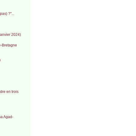
as) ?"...
janvier 2024)
de-Bretagne
)
re en trois
ha Agad-