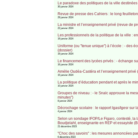
Le paradoxe des politiques de la ville destinée
30 janvier 2024
Revue de presse des Cahiers : le long feuilleton
29 janvier 2024
La ministre et l’enseignement privé (revue de 
22 janvier 2024
Les professionnels de la politique de la ville : 
19 janvier 2024
Uniforme (ou "tenue unique") à l’école : - des 
(dossier)
19 janvier 2024
Le financement des lycées privés : - échange sur
16 janvier 2024
Amélie Oudéa-Castéra et l’enseignement privé (
15 janvier 2024
La politique d’éducation pendant et après le mini
10 janvier 2024
Groupes de niveau : - le Snalc approuve la mesu
minutes")
8 janvier 2024
Décrochage scolaire : le rapport Igas/Igesr sur 
4 janvier 2024
Selon un sondage IFOP/Le Figaro, contesté, la 
Boudjelaht, enseignante en REP et essayiste (BFM
21 décembre 2023
"Choc des savoirs" : les mesures annoncées par G
6 décembre 2023