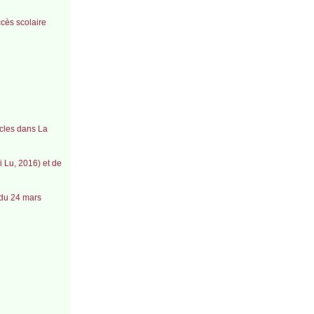
ccès scolaire
icles dans La
i Lu, 2016) et de
 du 24 mars