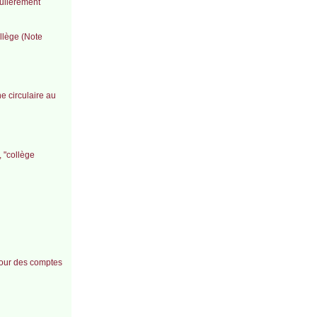
culièrement
llège (Note
e circulaire au
, "collège
 Cour des comptes