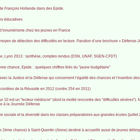
 de François Hollande dans des Epide.
ces éducatives
t d’innumérisme chez les jeunes en France
moyen de détection des difficultés en lecture. Parution d’une brochure « Défense-
risme, Lyon 2013 : synthèse, comptes rendus (DSN, UNAF, SGEN-CFDT)
me chance, Epide. : quelques chiffres tirés du "jaune budgétaire"
avec la Justice et la Défense qui concernent l’égalité des chances et l’insertion de
6 cordées de la Réussite en 2012 (contre 254 en 2011)
ur 10 est un "lecteur médiocre" (dont la moitié rencontre des "difficultés sévères"). 
re à la Journée Défense
e sociale et la diversité dans les classes préparatoires aux grandes écoles (juillet
e 2ème chance) à Saint-Quentin (Aisne) destiné à accueillir aussi de jeunes délin