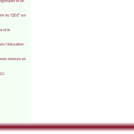
égionales et un
ire du "QDZ" sur
e et le
ns l’éducation :
eunes mineurs en
11)