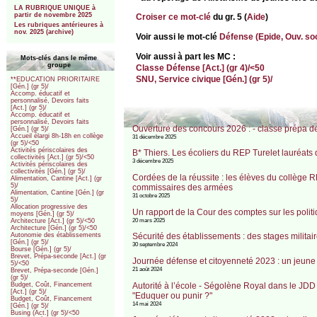
LA RUBRIQUE UNIQUE à
partir de novembre 2025
Croiser ce mot-clé
du gr. 5 (
Aide
)
Les rubriques antérieures à
nov. 2025 (archive)
Voir aussi le mot-clé
Défense (Epide, Ouv. soci
Voir aussi à part les MC :
Mots-clés dans le même
groupe
Classe Défense [Act.] (gr 4)/<50
SNU, Service civique [Gén.] (gr 5)/
**EDUCATION PRIORITAIRE
[Gén.] (gr 5)/
Accomp. éducatif et
personnalisé, Devoirs faits
[Act.] (gr 5)/
Accomp. éducatif et
personnalisé, Devoirs faits
Ouverture des concours 2026 : - classe prépa de 
[Gén.] (gr 5)/
Accueil élargi 8h-18h en collège
31 décembre 2025
(gr 5)/<50
Activités périscolaires des
B* Thiers. Les écoliers du REP Turelet lauréats
collectivités [Act.] (gr 5)/<50
3 décembre 2025
Activités périscolaires des
collectivités [Gén.] (gr 5)/
Cordées de la réussite : les élèves du collège 
Alimentation, Cantine [Act.] (gr
5)/
commissaires des armées
Alimentation, Cantine [Gén.] (gr
31 octobre 2025
5)/
Allocation progressive des
Un rapport de la Cour des comptes sur les polit
moyens [Gén.] (gr 5)/
20 mars 2025
Architecture [Act.] (gr 5)/<50
Architecture [Gén.] (gr 5)/<50
Sécurité des établissements : des stages militai
Autonomie des établissements
[Gén.] (gr 5)/
30 septembre 2024
Bourse [Gén.] (gr 5)/
Brevet, Prépa-seconde [Act.] (gr
Journée défense et citoyenneté 2023 : un jeune F
5)/<50
21 août 2024
Brevet, Prépa-seconde [Gén.]
(gr 5)/
Autorité à l’école - Ségolène Royal dans le JDD
Budget, Coût, Financement
[Act.] (gr 5)/
"Eduquer ou punir ?"
Budget, Coût, Financement
14 mai 2024
[Gén.] (gr 5)/
Busing (Act.] (gr 5)/<50