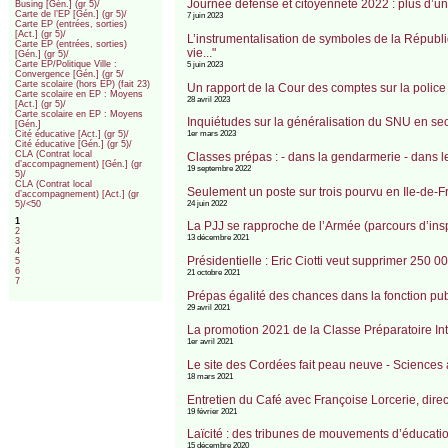
Journée défense et citoyenneté 2022 : plus d’un 
Busing [Gén.] (gr 5)/
Carte de l’EP [Gén.] (gr 5)/
7 juin 2023
Carte EP (entrées, sorties)
[Act.] (gr 5)/
L’instrumentalisation de symboles de la Républi
Carte EP (entrées, sorties)
vie..."
[Gén.] (gr 5)/
Carte EP/Politique Ville :
5 juin 2023
Convergence [Gén.] (gr 5/
Carte scolaire (hors EP) (fait 23)
Un rapport de la Cour des comptes sur la police
Carte scolaire en EP : Moyens
28 avril 2023
[Act.] (gr 5)/
Carte scolaire en EP : Moyens
Inquiétudes sur la généralisation du SNU en sec
[Gén.]
1er mars 2023
Cité éducative [Act.] (gr 5)/
Cité éducative [Gén.] (gr 5)/
CLA (Contrat local
Classes prépas : - dans la gendarmerie - dans l
d’accompagnement) [Gén.] (gr
19 septembre 2022
5)/
CLA (Contrat local
Seulement un poste sur trois pourvu en Ile-de-
d’accompagnement) [Act.] (gr
24 juin 2022
5)/<50
1
La PJJ se rapproche de l’Armée (parcours d’inspir
2
13 décembre 2021
3
4
Présidentielle : Eric Ciotti veut supprimer 250 
5
6
21 octobre 2021
7
Prépas égalité des chances dans la fonction pub
29 avril 2021
La promotion 2021 de la Classe Préparatoire In
1er avril 2021
Le site des Cordées fait peau neuve - Sciences 
18 mars 2021
Entretien du Café avec Françoise Lorcerie, direc
19 février 2021
Laïcité : des tribunes de mouvements d’éducatio
15 décembre 2020