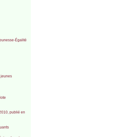
Jeunesse-Égalité
s jeunes
Note
 2010, publié en
quants