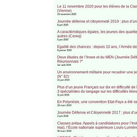
Le 11 novembre 2020 pour les élèves de la Cla
(Vienne)
19 novembre 2020
Journée défense et citoyenneté 2019 : plus d’un 
8 juin 2020
A caractéristiques égales, les jeunes des quartier
autres (Cereq)
5 juin 2020
Egalité des chances : depuis 10 ans, l’Armée de 
8 janvier 2020
Deux études de l’Insee et du MEN (Journée Défen
Réunionnais ?"
1er août 2019
Un environnement militaire pour recadrer une j
(N° 82)
21 juin 2019
Plus d’un jeune Français sur dix en difficulté d
3 spécialistes du langage sur les difficultés lié
11 juin 2019
En Polynésie, une convention Etat-Pays a été sign
19 mars 2019
Journée Défense et Citoyenneté 2017 : plus d’un 
2 juin 2018
Classes prépa. Appels à candidatures pour l’Inst
mai), l’École nationale supérieure Louis-Lumièr
30 mars 2018