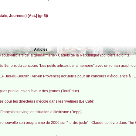
ale, Journées) [Act.] (gr 5)/
Articles
sous-officiers de la gendarmerie - Cadets de la République (policiers adjoints)
 du 1er prix du concours "Les petits artistes de la mémoire" avec un roman graphiq
REP Jas-du-Boufan (Aix-en Provence) accueillis pour un concours d’éloquence à l’
iques publiques en faveur des jeunes (ToutEduc)
res pour les directeurs d’école dans les Yvelines (Le Café)
rançais sur vingt en situation d’illettrisme (Depp)
 renouvelle son programme de 2006 sur "l’ordre juste" - Claude Lelièvre dans The 