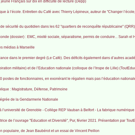
jeune Français sur dix en difficulté de lecture (Depp)
que à l’école. Entretien du Café avec Thierry Lépineux, auteur de "Changer l’école
 de sécurité du quotidien dans les 62 "quartiers de reconquête républicaine" (QRR)
onde (dossier) : EMC, mixité sociale, séparatisme, permis de conduire... Sarah el
es médias à Marseille
France dans le premier degré (Le Café). Des déficits également dans d’autres acad
ation militaire) et de l’Education nationale (colloque de l’Inspe de Lille) (ToutEdu
000 postes de fonctionnaires, en exonérant le régalien mais pas l’éducation national
lique : Magistrature, Défense, Patrimoine
tégrée de la Gendarmerie Nationale
à l’université de Grenoble - Collège REP Vauban à Belfort - La fabrique numérique
trice de l’ouvrage "Education et Diversité", Pur, février 2021. Présentation par Tou
n populaire, de Jean Baubérot et un essai de Vincent Peillon