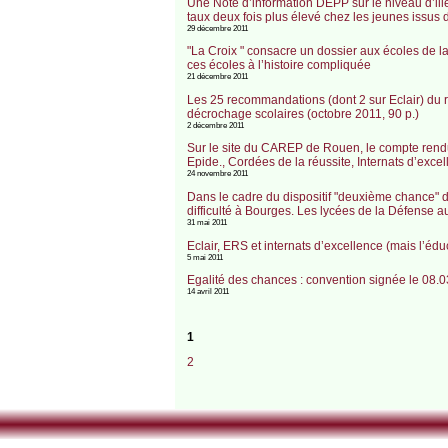
Une Note d’information DEPP sur le niveau d’ill
taux deux fois plus élevé chez les jeunes issus
29 décembre 2011
"La Croix " consacre un dossier aux écoles de 
ces écoles à l’histoire compliquée
21 décembre 2011
Les 25 recommandations (dont 2 sur Eclair) du ra
décrochage scolaires (octobre 2011, 90 p.)
2 décembre 2011
Sur le site du CAREP de Rouen, le compte rendu 
Epide., Cordées de la réussite, Internats d’excel
24 novembre 2011
Dans le cadre du dispositif "deuxième chance" d
difficulté à Bourges. Les lycées de la Défense 
31 mai 2011
Eclair, ERS et internats d’excellence (mais l’édu
5 mai 2011
Egalité des chances : convention signée le 08.03
14 avril 2011
1
2