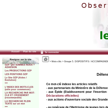
Accueil
Plan du site
Se connecter
Naviguer sur le site
> Mots-clés > Groupe 5. DISPOSITIFS / ACCOMPAGNEMEN
OZP. QUI SOMMES NOUS ?
ADHESION
Les PRODUCTIONS OZP
Défens
LES POSITIONS OZP
Le Site OZP (Aides /
Evolution)
***
Ce mot-clé indexe les articles relatifs
L’INDEX DES MOTS-CLES
- aux partenariats du Ministère de la Défens
(utile pour commencer)
- aux Épide (Etablissement pour l’insertion
LA RECHERCHE PAR MOT-
Déclarations officielles)
CLE ET CROISEMENT
(recommandée)
- aux actions d’ouverture sociale des Grandes
LA RECHERCHE PLEIN
TEXTE sur un mot
- au repérage de l’illettrisme de jeunes lors
***