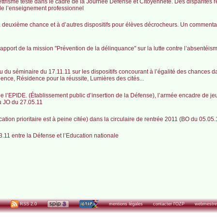
ettrisme testé dans le cadre de la Journée Défense et Citoyenneté. Des disparités r
 de l’enseignement professionnel
la deuxième chance et à d’autres dispositifs pour élèves décrocheurs. Un commenta
pport de la mission "Prévention de la délinquance" sur la lutte contre l’absentéism
du séminaire du 17.11.11 sur les dispositifs concourant à l’égalité des chances da
lence, Résidence pour la réussite, Lumières des cités...
e l’EPIDE. (Établissement public d’insertion de la Défense), l’armée encadre de j
au JO du 27.05.11
cation prioritaire est à peine citée) dans la circulaire de rentrée 2011 (BO du 05.05.
.11 entre la Défense et l’Education nationale
RSS 2.0
mentions légales
contacter l'OZP
webmestre