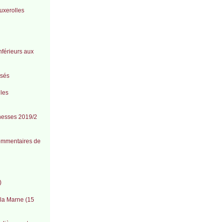
uxerolles
nférieurs aux
isés
 les
unesses 2019/2
 commentaires de
)
 la Marne (15