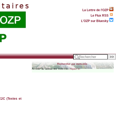
La Lettre de l'OZP
Le Flux RSS
L'OZP sur Bluesky
Rechercher par mots-clés
Accèder au tableau des mots-clés
cliquez ici
E2C (Textes et