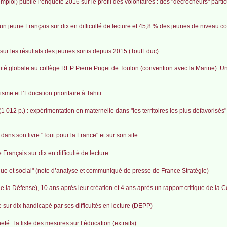
mploi) publie l’enquête 2016 sur le profil des volontaires : des "décrocheurs" parti
n jeune Français sur dix en difficulté de lecture et 45,8 % des jeunes de niveau co
ur les résultats des jeunes sortis depuis 2015 (ToutEduc)
té globale au collège REP Pierre Puget de Toulon (convention avec la Marine). Un
sme et l’Education prioritaire à Tahiti
 012 p.) : expérimentation en maternelle dans "les territoires les plus défavorisés"
ans son livre "Tout pour la France" et sur son site
rançais sur dix en difficulté de lecture
mique et social" (note d’analyse et communiqué de presse de France Stratégie)
e la Défense), 10 ans après leur création et 4 ans après un rapport critique de la
sur dix handicapé par ses difficultés en lecture (DEPP)
neté : la liste des mesures sur l’éducation (extraits)