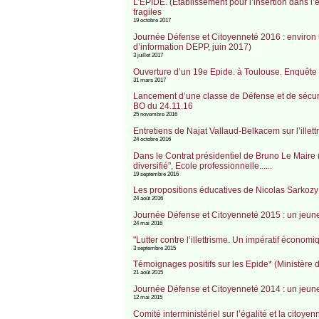
L’EPIDE. (Etablissement pour l’insertion dans l’e
fragiles
19 octobre 2017
Journée Défense et Citoyenneté 2016 : environ u
d’information DEPP, juin 2017)
3 juillet 2017
Ouverture d’un 19e Epide. à Toulouse. Enquête s
31 mars 2017
Lancement d’une classe de Défense et de sécuri
BO du 24.11.16
25 novembre 2016
Entretiens de Najat Vallaud-Belkacem sur l’illettri
24 octobre 2016
Dans le Contrat présidentiel de Bruno Le Maire (1
diversifié", Ecole professionnelle......
19 septembre 2016
Les propositions éducatives de Nicolas Sarkozy d
24 août 2016
Journée Défense et Citoyenneté 2015 : un jeune F
24 mai 2016
"Lutter contre l’illettrisme. Un impératif écono
3 septembre 2015
Témoignages positifs sur les Epide* (Ministère d
21 août 2015
Journée Défense et Citoyenneté 2014 : un jeune 
12 mai 2015
Comité interministériel sur l’égalité et la citoyen