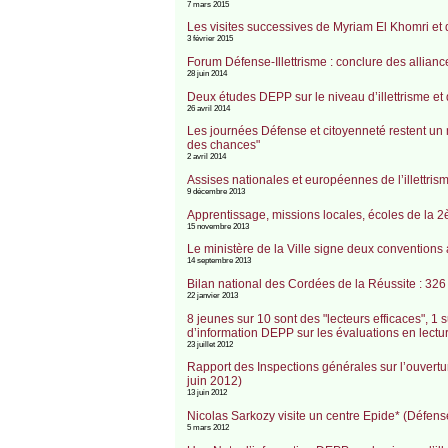
7 mars 2015
Les visites successives de Myriam El Khomri et
3 février 2015
Forum Défense-Illettrisme : conclure des allian
28 juin 2014
Deux études DEPP sur le niveau d’illettrisme e
26 avril 2014
Les journées Défense et citoyenneté restent un 
des chances"
2 avril 2014
Assises nationales et européennes de l’illett
9 décembre 2013
Apprentissage, missions locales, écoles de la 2è
15 novembre 2013
Le ministère de la Ville signe deux conventions 
14 septembre 2013
Bilan national des Cordées de la Réussite : 32
22 janvier 2013
8 jeunes sur 10 sont des "lecteurs efficaces", 1 s
d’information DEPP sur les évaluations en lectu
23 juillet 2012
Rapport des Inspections générales sur l’ouvertur
juin 2012)
13 juin 2012
Nicolas Sarkozy visite un centre Epide* (Défens
5 mars 2012