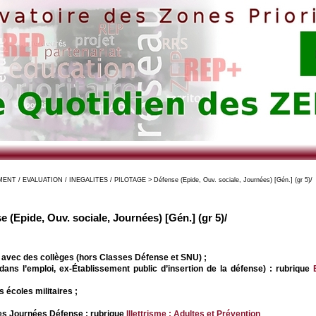
T / EVALUATION / INEGALITES / PILOTAGE > Défense (Epide, Ouv. sociale, Journées) [Gén.] (gr 5)/
e (Epide, Ouv. sociale, Journées) [Gén.] (gr 5)/
e avec des collèges (hors Classes Défense et SNU) ;
 dans l’emploi, ex-Établissement public d’insertion de la défense) : rubrique
 écoles militaires ;
 des Journées Défense : rubrique
Illettrisme : Adultes et Prévention