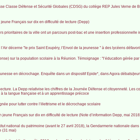
sse Classe Défense et Sécurité Globales (CDSG) du collège REP Jules Verne de B
jeune Français sur dix en difficulté de lecture (Depp)
s prioritaires de la ville ont un parcours post-bac et une insertion professionnelle i
l’Air décerne "le prix Saint Exupéry, l’Envol de la jeunesse " à des lycéens défavor
se) sur la population scolaire à la Réunion. Témoignage : "l’éducation gérée par
eunesse en décrochage. Enquête dans un dispositif Epide*, dans Agora débats/je
e lecture. La Depp relativise les chiffres de la Journée Défense et citoyenneté. Les
es à la langue française et à un apprentissage précoce
ée pour lutter contre l’illettrisme et le décrochage scolaire
jeune Français sur dix en difficulté de lecture (Note d’information Depp, mai 2018
itut national du patrimoine (avant le 27 avril 2018), la Gendarmerie nationale dans
e (31 mai)