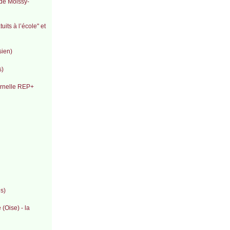
 de Moissy-
its à l’école" et
sien)
s)
ternelle REP+
s)
 (Oise) - la