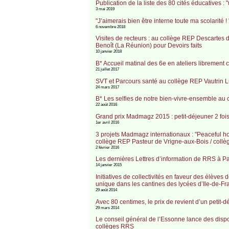
Publication de la liste des 80 cités éducatives
3 mai 2019
"J’aimerais bien être interne toute ma scolarité
6 novembre 2018
Visites de recteurs : au collège REP Descartes d
Benoît (La Réunion) pour Devoirs faits
10 janvier 2018
B* Accueil matinal des 6e en ateliers librement 
21 juillet 2017
SVT et Parcours santé au collège REP Vautrin L
24 mars 2017
B* Les selfies de notre bien-vivre-ensemble au
22 août 2016
Grand prix Madmagz 2015 : petit-déjeuner 2 fois
1er avril 2016
3 projets Madmagz internationaux : "Peaceful 
collège REP Pasteur de Vrigne-aux-Bois / collè
2 février 2016
Les dernières Lettres d’information de RRS à Pa
14 janvier 2015
Initiatives de collectivités en faveur des élèves 
unique dans les cantines des lycées d’Ile-de-Fr
29 août 2014
Avec 80 centimes, le prix de revient d’un petit-d
29 mars 2014
Le conseil général de l’Essonne lance des dispo
collèges RRS