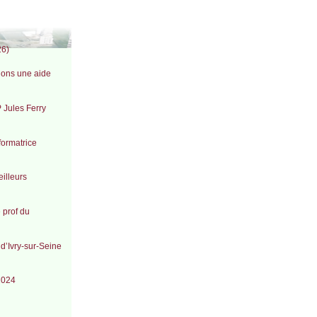
26)
tions une aide
 Jules Ferry
formatrice
illeurs
 prof du
 d’Ivry-sur-Seine
 2024