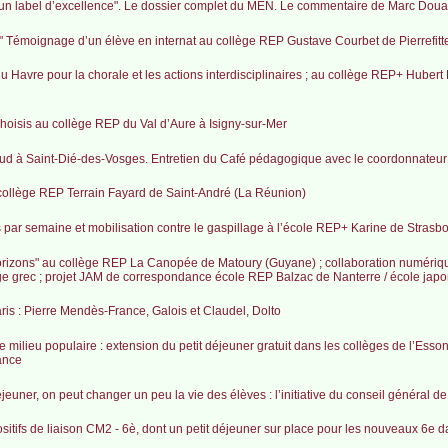
 : "un label d’excellence". Le dossier complet du MEN. Le commentaire de Marc Doua
 ! " Témoignage d’un élève en internat au collège REP Gustave Courbet de Pierrefit
u Havre pour la chorale et les actions interdisciplinaires ; au collège REP+ Hubert 
choisis au collège REP du Val d’Aure à Isigny-sur-Mer
ud à Saint-Dié-des-Vosges. Entretien du Café pédagogique avec le coordonnateur 
 collège REP Terrain Fayard de Saint-André (La Réunion)
 par semaine et mobilisation contre le gaspillage à l’école REP+ Karine de Strasb
horizons" au collège REP La Canopée de Matoury (Guyane) ; collaboration numéri
ge grec ; projet JAM de correspondance école REP Balzac de Nanterre / école jap
ris : Pierre Mendès-France, Galois et Claudel, Dolto
de milieu populaire : extension du petit déjeuner gratuit dans les collèges de l’Esson
ance
éjeuner, on peut changer un peu la vie des élèves : l’initiative du conseil général d
sitifs de liaison CM2 - 6è, dont un petit déjeuner sur place pour les nouveaux 6e 