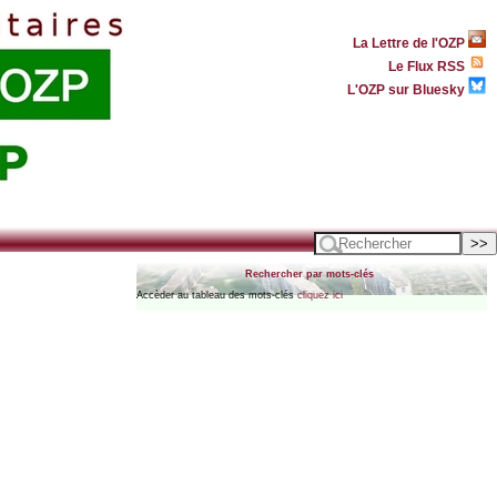
La Lettre de l'OZP
Le Flux RSS
L'OZP sur Bluesky
Rechercher par mots-clés
Accèder au tableau des mots-clés
cliquez ici