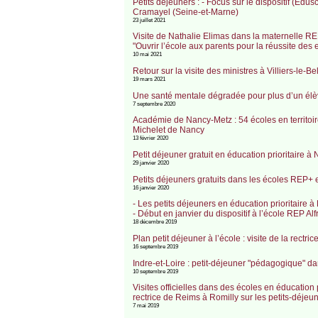
Petits déjeuners : - Focus sur le dispositif (Edus
Cramayel (Seine-et-Marne)
23 juillet 2021
Visite de Nathalie Elimas dans la maternelle REP
"Ouvrir l’école aux parents pour la réussite des
10 mai 2021
Retour sur la visite des ministres à Villiers-le-
19 mars 2021
Une santé mentale dégradée pour plus d’un élève 
7 septembre 2020
Académie de Nancy-Metz : 54 écoles en territoire 
Michelet de Nancy
13 février 2020
Petit déjeuner gratuit en éducation prioritaire à 
29 janvier 2020
Petits déjeuners gratuits dans les écoles REP+
16 janvier 2020
- Les petits déjeuners en éducation prioritaire à
- Début en janvier du dispositif à l’école REP Al
18 décembre 2019
Plan petit déjeuner à l’école : visite de la rectr
16 septembre 2019
Indre-et-Loire : petit-déjeuner "pédagogique" 
10 septembre 2019
Visites officielles dans des écoles en éducation p
rectrice de Reims à Romilly sur les petits-déjeu
7 mai 2019