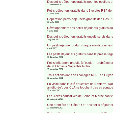
Des petits-déjeuners gratuits pour les écoliers
27 septembre 2022
Petits-déjeuners gratuits dans 3 écoles REP de Pl
21 juillet 2022
L’opération petits-déjeuners gratuits dans les
13 juillet 2022
Développement des petits-déjeuners gratuits da
4 juillet 2022
Des petits-déjeuners gratuits ont été servis da
1er juillet 2022
Un petit déjeuner gratuit chaque mardi pour le
4 mai 2022
Les petits déjeuners gratuits dans la presse ré
10 décembre 2021
Petits déjeuners gratuits à l’école : - problèm
de N. Elimas à Nogent-le Rotrou...
15 novembre 2021
Trois actions dans des collèges REP+ en Guyan
12 novembre 2021
En visite dans la cité éducative de Nanterre, Na
améliorée". Les CLA ne touchent pas au zonage 
13 octobre 2021
Les 3 cités éducatives de Seine-et-Marne sont en
21 septembre 2021
Une première en Côte-d’Or : des petits-déjeun
21 septembre 2021