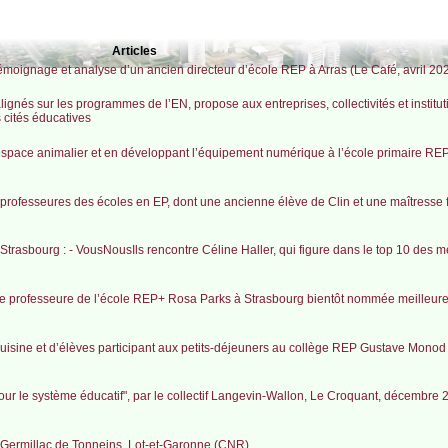
Articles
Témoignage et analyse d’un ancien directeur d’école REP à Arras (Le Café, avril 20
lignés sur les programmes de l’EN, propose aux entreprises, collectivités et institu
 cités éducatives
 espace animalier et en développant l’équipement numérique à l’école primaire REP
professeures des écoles en EP, dont une ancienne élève de Clin et une maîtresse 
trasbourg : - VousNousIls rencontre Céline Haller, qui figure dans le top 10 des me
ne professeure de l’école REP+ Rosa Parks à Strasbourg bientôt nommée meilleure
e cuisine et d’élèves participant aux petits-déjeuners au collège REP Gustave Monod
 pour le système éducatif", par le collectif Langevin-Wallon, Le Croquant, décembre
 Germillac de Tonneins, Lot-et-Garonne (CNR)