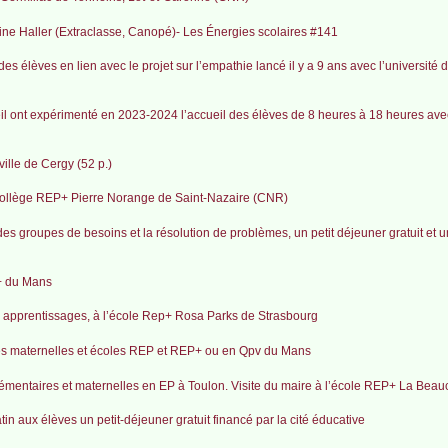
ine Haller (Extraclasse, Canopé)- Les Énergies scolaires #141
des élèves en lien avec le projet sur l’empathie lancé il y a 9 ans avec l’université 
l ont expérimenté en 2023-2024 l’accueil des élèves de 8 heures à 18 heures avec
ville de Cergy (52 p.)
 collège REP+ Pierre Norange de Saint-Nazaire (CNR)
es groupes de besoins et la résolution de problèmes, un petit déjeuner gratuit et un
+ du Mans
s apprentissages, à l’école Rep+ Rosa Parks de Strasbourg
tres maternelles et écoles REP et REP+ ou en Qpv du Mans
mentaires et maternelles en EP à Toulon. Visite du maire à l’école REP+ La Beau
 aux élèves un petit-déjeuner gratuit financé par la cité éducative