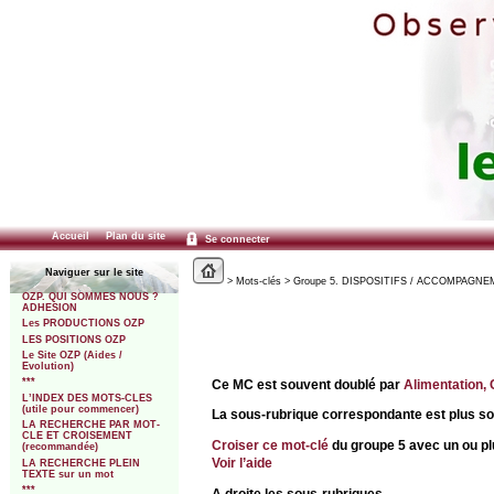
Accueil
Plan du site
Se connecter
Naviguer sur le site
> Mots-clés > Groupe 5. DISPOSITIFS / ACCOMPAGNEMEN
OZP. QUI SOMMES NOUS ?
ADHESION
Les PRODUCTIONS OZP
LES POSITIONS OZP
Le Site OZP (Aides /
Evolution)
***
Ce MC est souvent doublé par
Alimentation, C
L’INDEX DES MOTS-CLES
(utile pour commencer)
La sous-rubrique correspondante est plus s
LA RECHERCHE PAR MOT-
CLE ET CROISEMENT
Croiser ce mot-clé
du groupe 5 avec un ou plu
(recommandée)
Voir l’aide
LA RECHERCHE PLEIN
TEXTE sur un mot
***
A droite les sous-rubriques