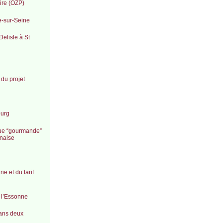
ire (OZP)
te-sur-Seine
Delisle à St
du projet
ourg
que “gourmande”
onaise
ne et du tarif
e l’Essonne
dans deux