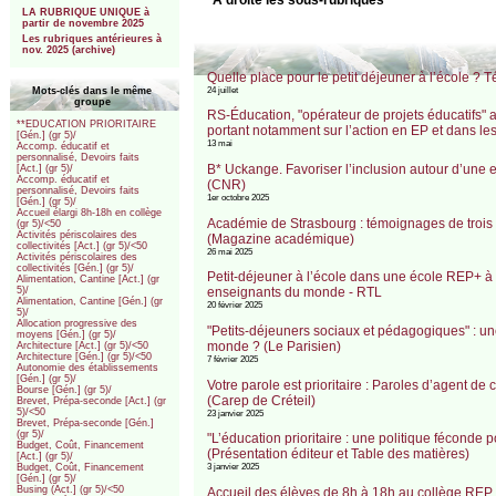
LA RUBRIQUE UNIQUE à
partir de novembre 2025
Les rubriques antérieures à
nov. 2025 (archive)
Quelle place pour le petit déjeuner à l’école ? 
Mots-clés dans le même
24 juillet
groupe
RS-Éducation, "opérateur de projets éducatifs" a
**EDUCATION PRIORITAIRE
portant notamment sur l’action en EP et dans les
[Gén.] (gr 5)/
13 mai
Accomp. éducatif et
personnalisé, Devoirs faits
B* Uckange. Favoriser l’inclusion autour d’une
[Act.] (gr 5)/
Accomp. éducatif et
(CNR)
personnalisé, Devoirs faits
1er octobre 2025
[Gén.] (gr 5)/
Accueil élargi 8h-18h en collège
Académie de Strasbourg : témoignages de trois 
(gr 5)/<50
Activités périscolaires des
(Magazine académique)
collectivités [Act.] (gr 5)/<50
26 mai 2025
Activités périscolaires des
collectivités [Gén.] (gr 5)/
Petit-déjeuner à l’école dans une école REP+ à S
Alimentation, Cantine [Act.] (gr
enseignants du monde - RTL
5)/
Alimentation, Cantine [Gén.] (gr
20 février 2025
5)/
Allocation progressive des
"Petits-déjeuners sociaux et pédagogiques" : u
moyens [Gén.] (gr 5)/
monde ? (Le Parisien)
Architecture [Act.] (gr 5)/<50
Architecture [Gén.] (gr 5)/<50
7 février 2025
Autonomie des établissements
[Gén.] (gr 5)/
Votre parole est prioritaire : Paroles d’agent d
Bourse [Gén.] (gr 5)/
(Carep de Créteil)
Brevet, Prépa-seconde [Act.] (gr
5)/<50
23 janvier 2025
Brevet, Prépa-seconde [Gén.]
(gr 5)/
"L’éducation prioritaire : une politique féconde
Budget, Coût, Financement
(Présentation éditeur et Table des matières)
[Act.] (gr 5)/
3 janvier 2025
Budget, Coût, Financement
[Gén.] (gr 5)/
Busing (Act.] (gr 5)/<50
Accueil des élèves de 8h à 18h au collège REP