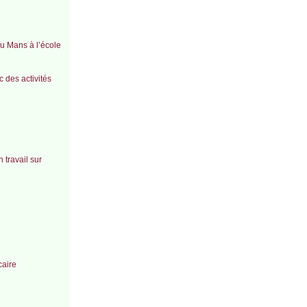
du Mans à l’école
 des activités
 travail sur
caire