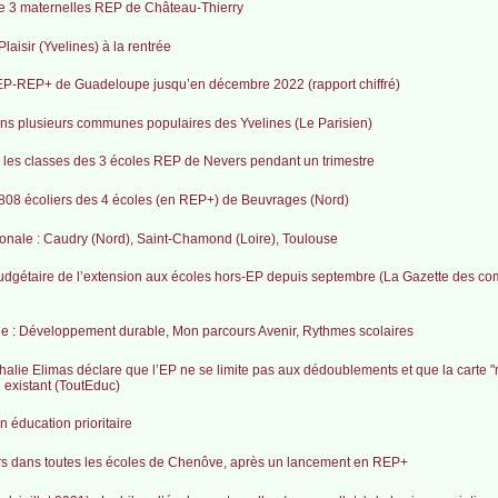
 de 3 maternelles REP de Château-Thierry
aisir (Yvelines) à la rentrée
 REP-REP+ de Guadeloupe jusqu’en décembre 2022 (rapport chiffré)
ns plusieurs communes populaires des Yvelines (Le Parisien)
ns les classes des 3 écoles REP de Nevers pendant un trimestre
s 808 écoliers des 4 écoles (en REP+) de Beuvrages (Nord)
gionale : Caudry (Nord), Saint-Chamond (Loire), Toulouse
e budgétaire de l’extension aux écoles hors-EP depuis septembre (La Gazette des co
e : Développement durable, Mon parcours Avenir, Rythmes scolaires
thalie Elimas déclare que l’EP ne se limite pas aux dédoublements et que la carte "
existant (ToutEduc)
 éducation prioritaire
ers dans toutes les écoles de Chenôve, après un lancement en REP+