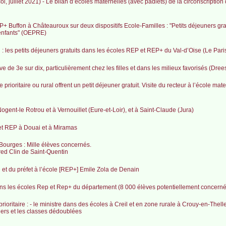
col, juillet 2021) - Le bilan d’écoles maternelles (avec padlets) de la circonscription
+ Buffon à Châteauroux sur deux dispositifs Ecole-Familles : "Petits déjeuners gratu
 enfants" (OEPRE)
Bel : les petits déjeuners gratuits dans les écoles REP et REP+ du Val-d’Oise (Le Pari
de 3e sur dix, particulièrement chez les filles et dans les milieux favorisés (Dree
prioritaire ou rural offrent un petit déjeuner gratuit. Visite du recteur à l’école ma
Nogent-le Rotrou et à Vernouillet (Eure-et-Loir), et à Saint-Claude (Jura)
 et REP à Douai et à Miramas
 Bourges : Mille élèves concernés.
fred Clin de Saint-Quentin
ice et du préfet à l’école [REP+] Emile Zola de Denain
dans les écoles Rep et Rep+ du département (8 000 élèves potentiellement concerné
rioritaire : - le ministre dans des écoles à Creil et en zone rurale à Crouy-en-Thelle
ners et les classes dédoublées