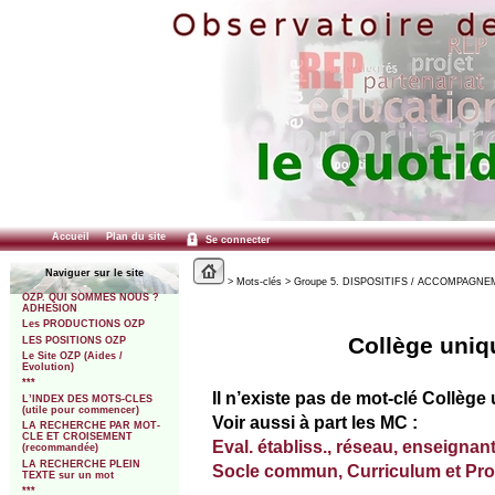
Accueil
Plan du site
Se connecter
Naviguer sur le site
> Mots-clés > Groupe 5. DISPOSITIFS / ACCOMPAGNEMEN
OZP. QUI SOMMES NOUS ?
ADHESION
Les PRODUCTIONS OZP
Collège uniqu
LES POSITIONS OZP
Le Site OZP (Aides /
Evolution)
***
Il n’existe pas de mot-clé Collège 
L’INDEX DES MOTS-CLES
(utile pour commencer)
Voir aussi à part les MC :
LA RECHERCHE PAR MOT-
CLE ET CROISEMENT
Eval. établiss., réseau, enseignants
(recommandée)
LA RECHERCHE PLEIN
Socle commun, Curriculum et Prog
TEXTE sur un mot
***