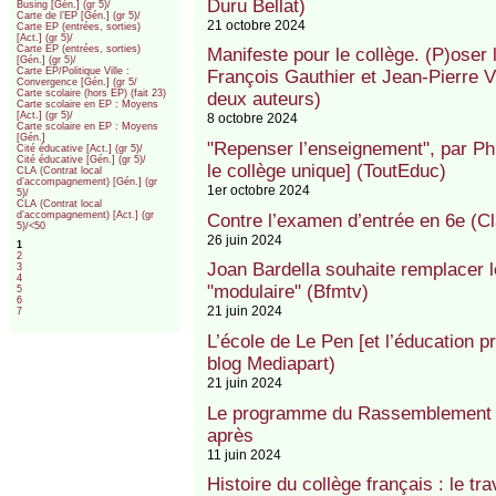
Duru Bellat)
Busing [Gén.] (gr 5)/
Carte de l’EP [Gén.] (gr 5)/
21 octobre 2024
Carte EP (entrées, sorties)
[Act.] (gr 5)/
Carte EP (entrées, sorties)
Manifeste pour le collège. (P)oser
[Gén.] (gr 5)/
Carte EP/Politique Ville :
François Gauthier et Jean-Pierre V
Convergence [Gén.] (gr 5/
Carte scolaire (hors EP) (fait 23)
deux auteurs)
Carte scolaire en EP : Moyens
[Act.] (gr 5)/
8 octobre 2024
Carte scolaire en EP : Moyens
[Gén.]
"Repenser l’enseignement", par Ph
Cité éducative [Act.] (gr 5)/
Cité éducative [Gén.] (gr 5)/
le collège unique] (ToutEduc)
CLA (Contrat local
d’accompagnement) [Gén.] (gr
1er octobre 2024
5)/
CLA (Contrat local
d’accompagnement) [Act.] (gr
Contre l’examen d’entrée en 6e (C
5)/<50
26 juin 2024
1
2
Joan Bardella souhaite remplacer l
3
4
"modulaire" (Bfmtv)
5
6
21 juin 2024
7
L’école de Le Pen [et l’éducation pr
blog Mediapart)
21 juin 2024
Le programme du Rassemblement na
après
11 juin 2024
Histoire du collège français : le tra