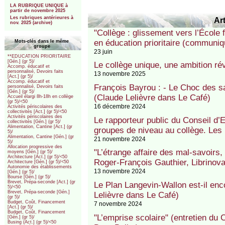
LA RUBRIQUE UNIQUE à
partir de novembre 2025
Les rubriques antérieures à
Art
nov. 2025 (archive)
"Collège : glissement vers l’École
en éducation prioritaire (communiq
Mots-clés dans le même
groupe
23 juin
**EDUCATION PRIORITAIRE
[Gén.] (gr 5)/
Le collège unique, une ambition ré
Accomp. éducatif et
personnalisé, Devoirs faits
13 novembre 2025
[Act.] (gr 5)/
Accomp. éducatif et
François Bayrou : - Le Choc des sa
personnalisé, Devoirs faits
[Gén.] (gr 5)/
(Claude Lelièvre dans Le Café)
Accueil élargi 8h-18h en collège
(gr 5)/<50
16 décembre 2024
Activités périscolaires des
collectivités [Act.] (gr 5)/<50
Activités périscolaires des
Le rapporteur public du Conseil d’
collectivités [Gén.] (gr 5)/
Alimentation, Cantine [Act.] (gr
groupes de niveau au collège. Les 
5)/
Alimentation, Cantine [Gén.] (gr
21 novembre 2024
5)/
Allocation progressive des
"L’étrange affaire des mal-savoirs,
moyens [Gén.] (gr 5)/
Architecture [Act.] (gr 5)/<50
Roger-François Gauthier, Librinova
Architecture [Gén.] (gr 5)/<50
Autonomie des établissements
13 novembre 2024
[Gén.] (gr 5)/
Bourse [Gén.] (gr 5)/
Brevet, Prépa-seconde [Act.] (gr
Le Plan Langevin-Wallon est-il enc
5)/<50
Brevet, Prépa-seconde [Gén.]
Lelièvre dans Le Café)
(gr 5)/
Budget, Coût, Financement
7 novembre 2024
[Act.] (gr 5)/
Budget, Coût, Financement
"L’emprise scolaire" (entretien du
[Gén.] (gr 5)/
Busing (Act.] (gr 5)/<50