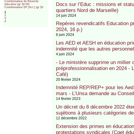
Coordonnateur de Réussite
Docs sur l’Educ : missions et sta
éducative (gr 3)/<50
Coordonnateur EP [Act.] (gr 3)/
quartiers Nord de Marseille)
1
14 juin 2024
2
3
4
Repères revendicatifs Education p
2024, 16 p.)
6 juin 2024
Les AED et AESH en éducation prior
indemnité que les autres personnel
4 juin 2024
- Le ministère supprime un millier
préprofessionnalisation en 2024 - L
Café)
20 février 2024
Indemnité REP/REP+ pour les Aed e
mars - L’Unsa demande au Conseil d’
14 février 2023
Un décret du 8 décembre 2022 éten
sujétions à plusieurs catégories d
12 décembre 2022
Extension des primes en éducation 
protestations syndicales (Cget éd