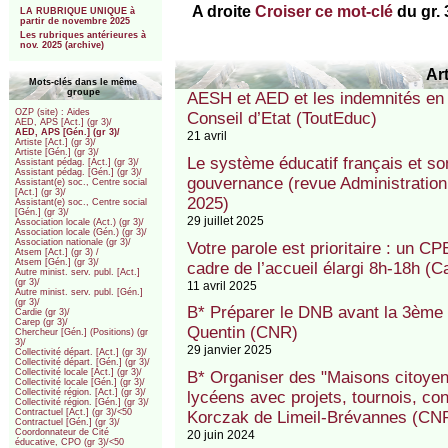
A droite
Croiser ce mot-clé
du gr. 
LA RUBRIQUE UNIQUE à
partir de novembre 2025
Les rubriques antérieures à
nov. 2025 (archive)
Art
Mots-clés dans le même
groupe
AESH et AED et les indemnités en éd
OZP (site) : Aides
Conseil d’Etat (ToutEduc)
AED, APS [Act.] (gr 3)/
AED, APS [Gén.] (gr 3)/
21 avril
Artiste [Act.] (gr 3)/
Artiste [Gén.] (gr 3)/
Le système éducatif français et son
Assistant pédag. [Act.] (gr 3)/
Assistant pédag. [Gén.] (gr 3)/
gouvernance (revue Administration 
Assistant(e) soc., Centre social
[Act.] (gr 3)/
2025)
Assistant(e) soc., Centre social
[Gén.] (gr 3)/
29 juillet 2025
Association locale (Act.) (gr 3)/
Association locale (Gén.) (gr 3)/
Association nationale (gr 3)/
Votre parole est prioritaire : un C
Atsem [Act.] (gr 3) /
Atsem [Gén.] (gr 3)/
cadre de l’accueil élargi 8h-18h (C
Autre minist. serv. publ. [Act.]
(gr 3)/
11 avril 2025
Autre minist. serv. publ. [Gén.]
(gr 3)/
B* Préparer le DNB avant la 3ème
Cardie (gr 3)/
Carep (gr 3)/
Quentin (CNR)
Chercheur [Gén.] (Positions) (gr
3)/
29 janvier 2025
Collectivité départ. [Act.] (gr 3)/
Collectivité départ. [Gén.] (gr 3)/
Collectivité locale [Act.] (gr 3)/
B* Organiser des "Maisons citoyenn
Collectivité locale [Gén.] (gr 3)/
Collectivité région. [Act.] (gr 3)/
lycéens avec projets, tournois, con
Collectivité région. [Gén.] (gr 3)/
Contractuel [Act.] (gr 3)/<50
Korczak de Limeil-Brévannes (CN
Contractuel [Gén.] (gr 3)/
Coordonnateur de Cité
20 juin 2024
éducative, CPO (gr 3)/<50