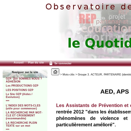
Accueil
Plan du site
Se connecter
Naviguer sur le site
> Mots-clés > Groupe 3. ACTEUR, PARTENAIRE (identité, s
OZP. QUI SOMMES NOUS ?
ADHESION
Les PRODUCTIONS OZP
AED, APS [
LES POSITIONS OZP
Le Site OZP (Aides /
Evolution)
***
Les Assistants de Prévention et 
L’INDEX DES MOTS-CLES
(utile pour commencer)
rentrée 2012 "dans les établisse
LA RECHERCHE PAR MOT-
CLE ET CROISEMENT
phénomènes de violence et d
(recommandée)
LA RECHERCHE PLEIN
particulièrement amélioré".
TEXTE sur un mot
***